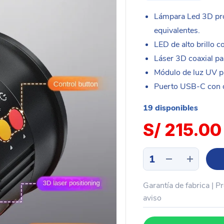
Lámpara Led 3D pr
equivalentes.
LED de alto brillo c
Láser 3D coaxial pa
Módulo de luz UV pa
Puerto USB‑C con op
19 disponibles
S/
215.00
Lámpara
Led
3D
Garantía de fabrica | P
para
microscopio
aviso
+
UV