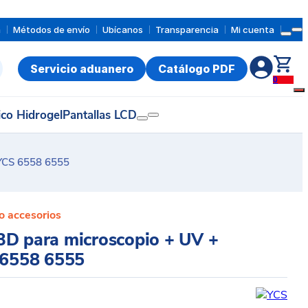
a
Métodos de envío
Ubícanos
Transparencia
Mi cuenta
Servicio aduanero
Catálogo PDF
0
ico Hidrogel
Pantallas LCD
 YCS 6558 6555
o accesorios
3D para microscopio + UV +
 6558 6555