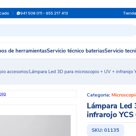
rcado
941 508 011 - 955 217 413
Tiend
os de herramientas
Servicio técnico baterias
Servicio tecn
pio accesorios
/
Lámpara Led 3D para microscopio + UV + infrarojo
Categoria:
Microscopi
Lámpara Led 
infrarojo YCS
SKU:
01135