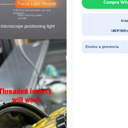
Compra Wh
+
infrarojo
YCS
Acep
6558
6555
cantidad
Envíos a provincia