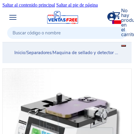
Saltar al contenido principal
Saltar al pie de página
No
hay
produ
0
en
el
carrit
Buscar
Inicio
/
Separadores
/
Maquina de sellado y detector pantallas de celular TBK 207