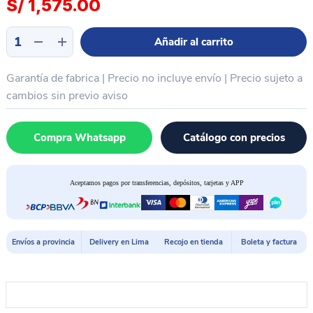
S/
1,575.00
Maquina
Añadir al carrito
de
sellado
Garantía de fabrica | Precio no incluye envío | Precio sujeto a
y
detector
cambios sin previo aviso
pantallas
de
Compra Whatsapp
Catálogo con precios
celular
TBK
207
Aceptamos pagos por transferencias, depósitos, tarjetas y APP
cantidad
Envíos a provincia
Delivery en Lima
Recojo en tienda
Boleta y factura