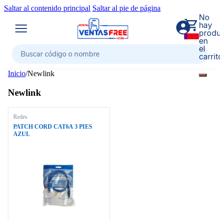
Saltar al contenido principal
Saltar al pie de página
No
hay
produ
0
en
el
carrit
Buscar
Inicio
/
Newlink
Newlink
Redes
PATCH CORD CAT6A 3 PIES
AZUL