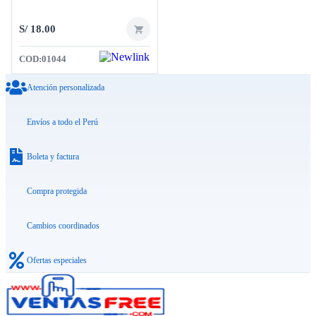
S/
18.00
COD:
01044
Atención personalizada
Envíos a todo el Perú
Boleta y factura
Compra protegida
Cambios coordinados
Ofertas especiales