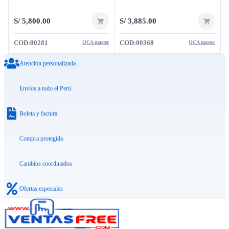
S/
5,800.00
S/
3,885.00
COD:
00281
COD:
00368
OCA master
OCA master
Atención personalizada
Envíos a todo el Perú
Boleta y factura
Compra protegida
Cambios coordinados
Ofertas especiales