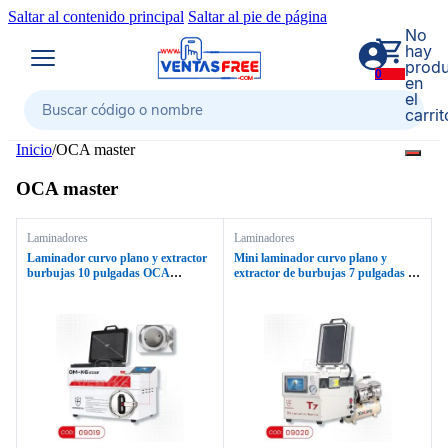
Saltar al contenido principal
Saltar al pie de página
No
hay
produ
0
en
el
carrit
Buscar
Inicio
/
OCA master
OCA master
Laminadores
Laminadores
Laminador curvo plano y extractor
Mini laminador curvo plano y
burbujas 10 pulgadas OCA
extractor de burbujas 7 pulgadas +
MASTER OM-K6 EDGE
compresor aire OCA MASTER
OM-T7