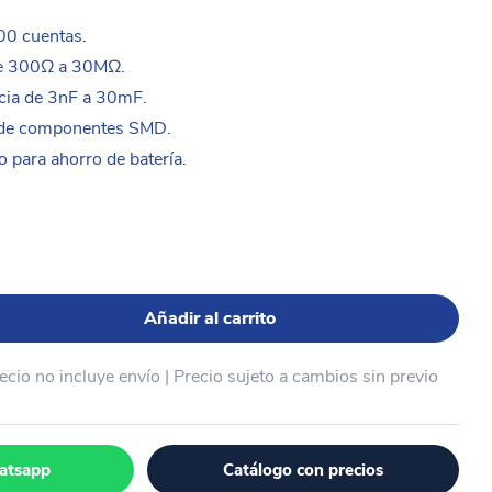
00 cuentas.
de 300Ω a 30MΩ.
cia de 3nF a 30mF.
 de componentes SMD.
 para ahorro de batería.
Añadir al carrito
recio no incluye envío | Precio sujeto a cambios sin previo
atsapp
Catálogo con precios