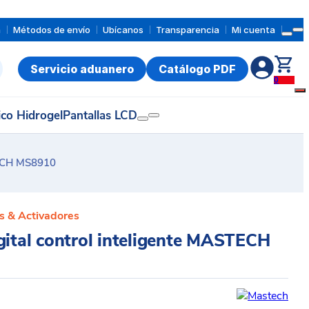
a
Métodos de envío
Ubícanos
Transparencia
Mi cuenta
Servicio aduanero
Catálogo PDF
0
ico Hidrogel
Pantallas LCD
STECH MS8910
s & Activadores
gital control inteligente MASTECH