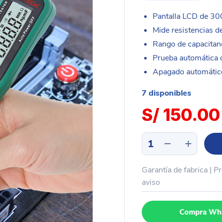
Pantalla LCD de 30
Mide resistencias 
Rango de capacitan
Prueba automática
Apagado automático
7 disponibles
S/
150.00
Multimetro
digital
control
Garantía de fabrica | P
inteligente
MASTECH
aviso
MS8910
cantidad
Compra Wh