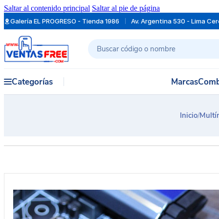
Saltar al contenido principal
Saltar al pie de página
Galería EL PROGRESO - Tienda 1986
Av. Argentina 530 - Lima Ce
Buscar
Categorías
Marcas
Comb
Inicio
/
Multí