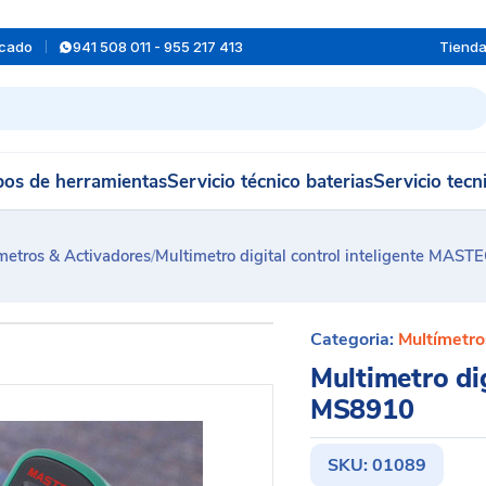
rcado
941 508 011 - 955 217 413
Tiend
os de herramientas
Servicio técnico baterias
Servicio tecn
metros & Activadores
/
Multimetro digital control inteligente MA
Categoria:
Multímetro
Multimetro di
MS8910
SKU:
01089