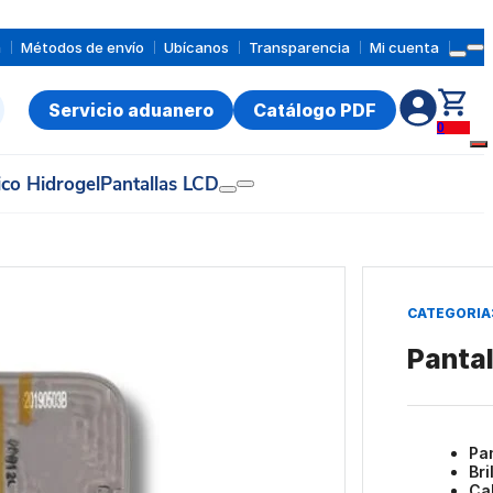
a
Métodos de envío
Ubícanos
Transparencia
Mi cuenta
Servicio aduanero
Catálogo PDF
0
ico Hidrogel
Pantallas LCD
CATEGORIA
Panta
Pa
Bri
Ca