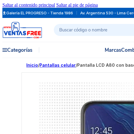
Saltar al contenido principal
Saltar al pie de página
Galería EL PROGRESO - Tienda 1986
Av. Argentina 530 - Lima Ce
Buscar
Categorías
Marcas
Comb
Inicio
/
Pantallas celular
/
Pantalla LCD A80 con b