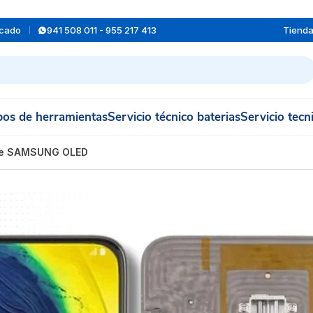
rcado
941 508 011 - 955 217 413
Tiend
os de herramientas
Servicio técnico baterias
Servicio tecn
ase SAMSUNG OLED