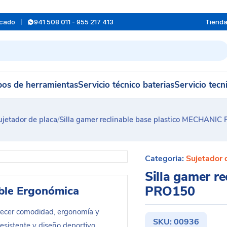
rcado
941 508 011 - 955 217 413
Tiend
os de herramientas
Servicio técnico baterias
Servicio tecn
ujetador de placa
/
Silla gamer reclinable base plastico MECHANI
Categoria:
Sujetador 
Silla gamer r
PRO150
ble Ergonómica
recer comodidad, ergonomía y
SKU:
00936
 resistente y diseño deportivo