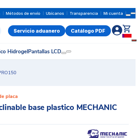
a
Métodos de envío
Ubícanos
Transparencia
Mi cuenta
Servicio aduanero
Catálogo PDF
0
ico Hidrogel
Pantallas LCD
C PRO150
de placa
eclinable base plastico MECHANIC