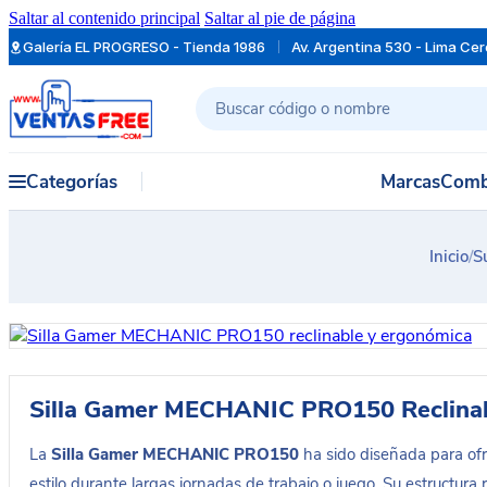
Saltar al contenido principal
Saltar al pie de página
Galería EL PROGRESO - Tienda 1986
Av. Argentina 530 - Lima Ce
Buscar
Categorías
Marcas
Comb
Inicio
/
S
Silla Gamer MECHANIC PRO150 Reclina
La
Silla Gamer MECHANIC PRO150
ha sido diseñada para of
estilo durante largas jornadas de trabajo o juego. Su estructura