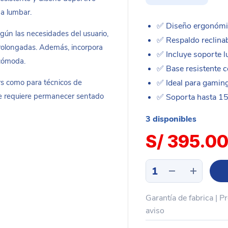
na lumbar.
✅ Diseño ergonómic
según las necesidades del usuario,
✅ Respaldo reclina
prolongadas. Además, incorpora
✅ Incluye soporte l
 cómoda.
✅ Base resistente c
rs como para técnicos de
✅ Ideal para gaming,
 se requiere permanecer sentado
✅ Soporta hasta 1
3 disponibles
S/
395.0
Silla
gamer
reclinable
Garantía de fabrica | P
base
plastico
aviso
MECHANIC