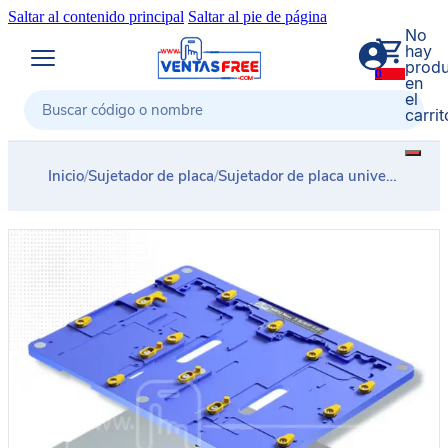
Saltar al contenido principal
Saltar al pie de página
No
hay
produ
0
en
el
carrit
Buscar
Inicio
/
Sujetador de placa
/
Sujetador de placa universal PCB 18 en 1 iPhone 6 – 12 pro Max MECHANIC IR12-MAX