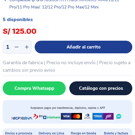
Pro/11 Pro Max/. 12/12 Pro/12 Pro Max/12 Mini
5 disponibles
S/
125.00
Sujetador
Añadir al carrito
de
placa
Garantía de fabrica | Precio no incluye envío | Precio sujeto a
universal
PCB
cambios sin previo aviso
18
en
Compra Whatsapp
Catálogo con precios
1
iPhone
6
Aceptamos pagos por transferencias, depósitos, tarjetas y APP
-
12
pro
Max
Envíos a provincia
Delivery en Lima
Recojo en tienda
Boleta y factura