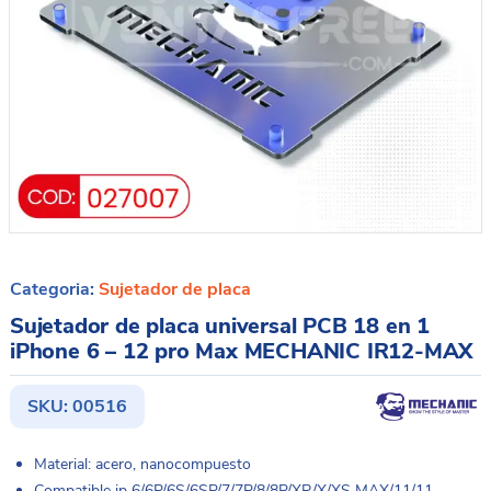
Categoria:
Sujetador de placa
Sujetador de placa universal PCB 18 en 1
iPhone 6 – 12 pro Max MECHANIC IR12-MAX
SKU:
00516
Material: acero, nanocompuesto
Compatible ip 6/6P/6S/6SP/7/7P/8/8P/XR/X/XS MAX/11/11