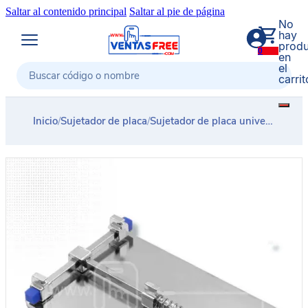
Saltar al contenido principal
Saltar al pie de página
No
hay
produ
0
en
el
carrit
Buscar
Inicio
/
Sujetador de placa
/
Sujetador de placa universal PCB pequeño PROTOOLS TE01