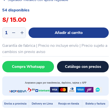
54 disponibles
S/
15.00
Sujetador
Añadir al carrito
de
placa
Garantía de fabrica | Precio no incluye envío | Precio sujeto a
universal
PCB
cambios sin previo aviso
pequeño
PROTOOLS
Compra Whatsapp
Catálogo con precios
TE01
cantidad
Aceptamos pagos por transferencias, depósitos, tarjetas y APP
Envíos a provincia
Delivery en Lima
Recojo en tienda
Boleta y factura